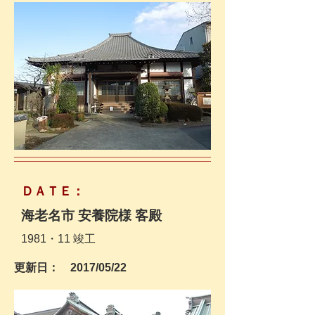
​ＤＡＴＥ：
海老名市 安養院様 客殿
​1981・11 竣工
更新日： 2017
/05/22