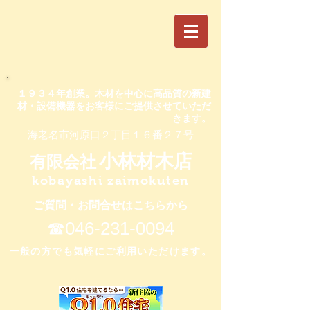
​１９３４年創業。木材を中心に高品質の新建
材・設備機器をお客様にご提供させていただ
きます。
​海老名市河原口２丁目１６番２７号
小林材木店
有限会社
kobayashi zaimokuten
ご質問・お問合せはこちらから
​☎046-231-0094
​一般の方でも気軽にご利用いただけます。