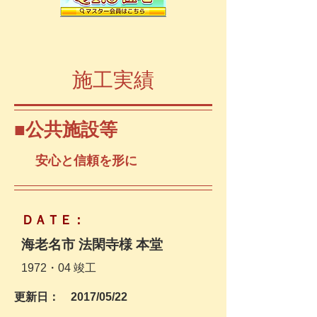
​施工実績
​■公共施設等
​安心と信頼を形に
​ＤＡＴＥ：
海老名市 法閑寺様 本堂
​1972・04
竣工
更新日： 2017
/05/22