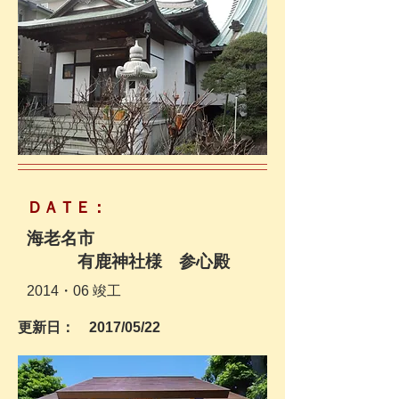
​ＤＡＴＥ：
海老名市
有鹿神社様 参心殿
​2014
・06 竣工
更新日： 2017/05/22