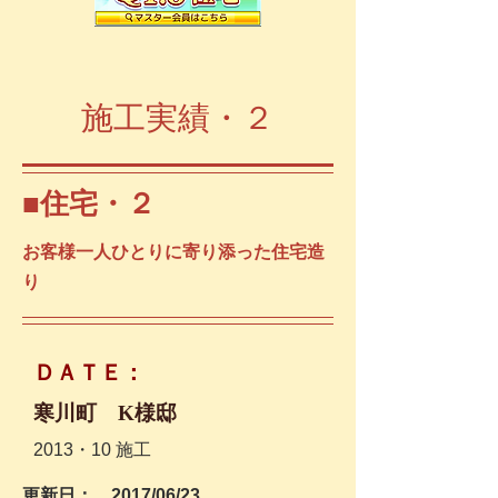
​施工実績・２
​■住宅・２
​お客様一人ひとりに寄り添った住宅造
り
​ＤＡＴＥ：
​寒川町 K様邸
​2013・10
施工
更新日： 2017/06/23