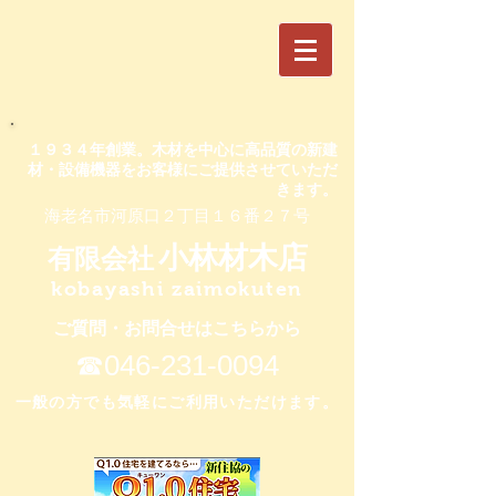
​１９３４年創業。木材を中心に高品質の新建
材・設備機器をお客様にご提供させていただ
きます。
​海老名市河原口２丁目１６番２７号
小林材木店
有限会社
kobayashi zaimokuten
ご質問・お問合せはこちらから
​☎046-231-0094
​一般の方でも気軽にご利用いただけます。