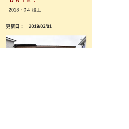
​ＤＡＴＥ：
​2018・0４ 竣工
更新日： 2019/03/01