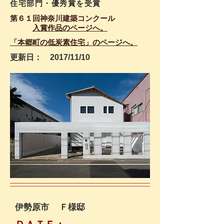
​住宅部門・優秀賞を受賞
第６１回神奈川建築コンクール
​
入賞作品のページへ。
​「本郷町の低炭素住宅」のページへ。
更新日： 2017/11/10
伊勢原市 Ｆ様邸