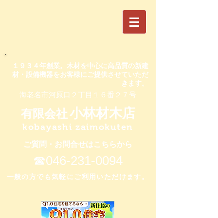
​１９３４年創業。木材を中心に高品質の新建
材・設備機器をお客様にご提供させていただ
きます。
​海老名市河原口２丁目１６番２７号
小林材木店
有限会社
kobayashi zaimokuten
ご質問・お問合せはこちらから
​☎046-231-0094
​一般の方でも気軽にご利用いただけます。