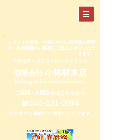
​１９３４年創業。木材を中心に高品質の新建
材・設備機器をお客様にご提供させていただ
きます。
​海老名市河原口２丁目１６番２７号
小林材木店
有限会社
kobayashi zaimokuten
ご質問・お問合せはこちらから
​☎046-231-0094
​一般の方でも気軽にご利用いただけます。