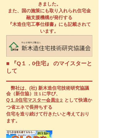
きました。
また、国の施策にも取り入れられ住宅金
融支援機構が発行する
『木造住宅工事仕様書』にも記載されて
います。
​■ 『Q１．0住宅』 のマイスター
と
して
弊社は、(社) 新木造住宅技術研究協議
会（新住協）
に学び、
注１
Q１.0住宅マスター会員
として
快適か
注２
つ省エネで
長持ちする
住宅を
造り続けて行きたいと考えており
ます。