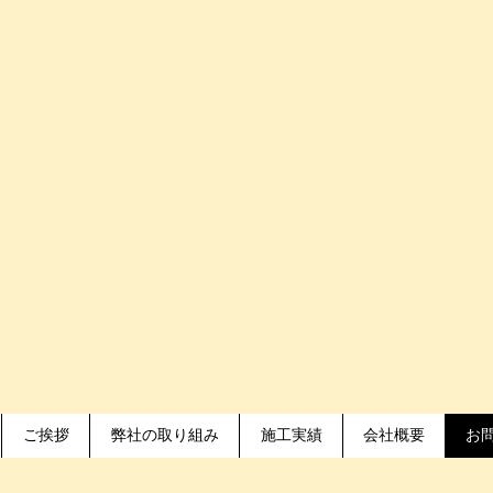
業。木材を中心に高品質の新建材・設備機器をお客様にご提供
す。
​海老名市河原口２丁目１６番２７号
小林材木店
ご質問・お問合
限会社
ら
obayashi zaimokuten
​☎046-23
​一般の方でも気軽にご利用いただけます。
ご挨拶
弊社の取り組み
施工実績
会社概要
お